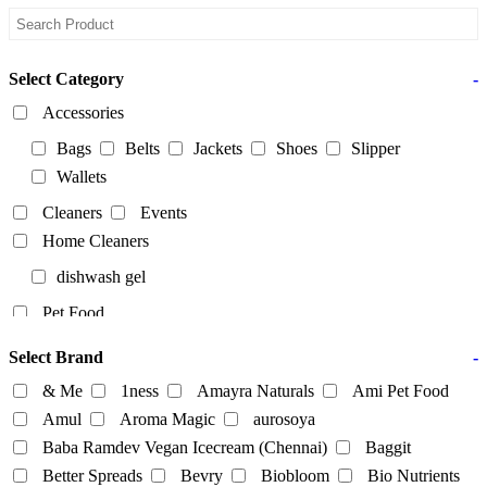
Select Category
-
Accessories
Bags
Belts
Jackets
Shoes
Slipper
Wallets
Cleaners
Events
Home Cleaners
dishwash gel
Pet Food
Products
Select Brand
-
Food Products
& Me
1ness
Amayra Naturals
Ami Pet Food
beverages
biryani
Biscuits
Breads
Amul
Aroma Magic
aurosoya
Chocolate
Coffee
Baba Ramdev Vegan Icecream (Chennai)
Baggit
Dairy-alternatives
Better Spreads
Bevry
Biobloom
Bio Nutrients