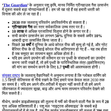
‘
The Guardian
’
के अनुसार पशु कृषि, मानव निर्मित ग्रीनहाउस गैस उत्सर्जन
में दूसरा सबसे बड़ा योगदानकर्ता है। हम जो खा रहे हैं वह हमारी धरती को
विनाश की ओर ले जा रहा है।
2030
तक जलवायु परिवर्तन अपरिवर्तनीय हो सकता है।
ग्रीनहाउस गैस
का स्तर सर्वकालिक उच्च स्तर पर है।
10 लाख
से अधिक प्रजातियां विलुप्त होने के कगार पर है।
सभी कार्बन उत्सर्जन का लगभग
50%
दुनिया के सबसे अमीर
10%
आबादी द्वारा उत्सर्जित किया जाता है।
पिछले
30 वर्षों
में दुनिया के आधे कोरल रीफ की मृत्यु हो गई है, और ग्रेट
बैरियर रीफ के दो तिहाई कोरल रीफ क्षतिग्रस्त हो गए हैं – यह तब होता
है जब समुद्र का तापमान बहुत अधिक होता है।
यदि हम अपने उपभोग की वर्तमान दर पर पृथ्वी के संसाधनों का उपयोग
करना जारी रखते हैं, तो हमें पृथ्वी के पारिस्थितिक तंत्र (इकोसिस्टम)
की मांग का समर्थन करने के लिए
1.7 पृथ्वी
की आवश्यकता होगी।
संयुक्त राष्ट्र
के जलवायु वैज्ञानिकों ने अनुमान लगाया है कि ग्लोबल वार्मिंग को
1.5 डिग्री सेल्सियस से नीचे रखने के लिए हमारे पास केवल साल 2030 तक
का समय है। यदि हम अपने तौर-तरीकों में सुधार नहीं करते हैं तो हमें अपने
जीवनकाल में ज्यादातर सूखा, बाढ़ और अन्य चरम तापमान परिवर्तन देखने को
मिल सकते है।
मीथेन, कार्बन डाइऑक्साइड की तुलना में गर्मी को फँसाने वाली गैस के रूप में
28
गुना अधिक शक्तिशाली है। पशु मल ‘नाइट्रस ऑक्साइड’ के सबसे बड़े
योगदानकर्ताओं में से एक है, यह गैस कार्बन डाइऑक्साइड की तुलना में
296
गुना