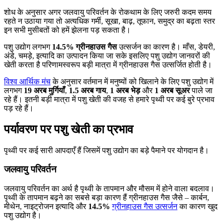
शोध के अनुसार अगर जलवायु परिवर्तन के रोकथाम के लिए जरुरी कदम समय
रहते न उठाया गया तो अत्यधिक गर्मी, सूखा, बाढ़, तूफान, समुद्र का बढ़ता स्तर
इन सभी मुसीबतों को हमें झेलना पड़ सकता है।
पशु उद्योग लगभग
14.5% ग्रीनहाउस गैस
उत्सर्जन का कारण है। माँस, डेयरी,
अंडे, चमड़े, इत्यादि का उत्पादन किया जा सके इसलिए पशु उद्योग जानवरों की
खेती करता है परिणामस्वरूप बड़ी मात्रा में ग्रीनहाउस गैस उत्सर्जित होती है।
विश्व आर्थिक मंच
के अनुसार वर्तमान में मनुष्यों को खिलाने के लिए पशु उद्योग में
लगभग
19 अरब मुर्गियाँ
,
1.5 अरब गाय
,
1 अरब भेड़
और
1 अरब सूअर
पाले जा
रहे हैं। इतनी बड़ी मात्रा में पशु खेती की वजह से हमारे पृथ्वी पर कई बुरे प्रभाव
पड़ रहे हैं।
पर्यावरण पर पशु खेती का प्रभाव
पृथ्वी पर कई सारी आपदाएँ हैं जिसमें पशु उद्योग का बड़े पैमाने पर योगदान है।
जलवायु परिवर्तन
जलवायु परिवर्तन का अर्थ है पृथ्वी के तापमान और मौसम में होने वाला बदलाव।
पृथ्वी के तापमान बढ़ने का सबसे बड़ा कारण हैं ग्रीनहाउस गैस जैसे – कार्बन,
मीथेन, नाइट्रोजन इत्यादि और
14.5%
ग्रीनहाउस गैस उत्सर्जन
का कारण खुद
पशु उद्योग है।