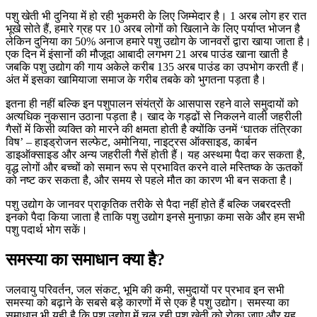
पशु खेती भी दुनिया में हो रही भुकमरी के लिए जिम्मेदार है। 1 अरब लोग हर रात
भूखे सोते हैं, हमारे ग्रह पर 10 अरब लोगों को खिलाने के लिए पर्याप्त भोजन है
लेकिन दुनिया का 50% अनाज हमारे पशु उद्योग के जानवरों द्वारा खाया जाता है।
एक दिन में इंसानों की मौजूदा आबादी लगभग 21 अरब पाउंड खाना खाती है
जबकि पशु उद्योग की गाय अकेले करीब 135 अरब पाउंड का उपभोग करती हैं।
अंत में इसका खामियाजा समाज के गरीब तबके को भुगतना पड़ता है।
इतना ही नहीं बल्कि इन पशुपालन संयंत्रों के आसपास रहने वाले समुदायों को
अत्यधिक नुकसान उठाना पड़ता है। खाद के गड्ढों से निकलने वाली जहरीली
गैसों में किसी व्यक्ति को मारने की क्षमता होती है क्योंकि उनमें ‘घातक तंत्रिका
विष’ – हाइड्रोजन सल्फेट, अमोनिया, नाइट्रस ऑक्साइड, कार्बन
डाइऑक्साइड और अन्य जहरीली गैसें होती हैं। यह अस्थमा पैदा कर सकता है,
वृद्ध लोगों और बच्चों को समान रूप से प्रभावित करने वाले मस्तिष्क के ऊतकों
को नष्ट कर सकता है, और समय से पहले मौत का कारण भी बन सकता है।
पशु उद्योग के जानवर प्राकृतिक तरीके से पैदा नहीं होते हैं बल्कि जबरदस्ती
इनको पैदा किया जाता है ताकि पशु उद्योग इनसे मुनाफ़ा कमा सके और हम सभी
पशु पदार्थ भोग सकें।
समस्या का समाधान क्या है?
जलवायु परिवर्तन, जल संकट, भूमि की कमी, समुदायों पर प्रभाव इन सभी
समस्या को बढ़ाने के सबसे बड़े कारणों में से एक है पशु उद्योग। समस्या का
समाधान भी यही है कि पशु उद्योग में चल रही पशु खेती को रोका जाए और यह