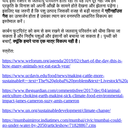
यदि इसी रफ़्तार से जलवायु परिवर्तन होता रहा तो वह दिन दूर नहीं जब हमें
प्रकृति के विनाश को अपनी आँखों के सामने होते देखना और झेलना पड़ेगा।
इसलिए यह जरुरी है कि पशु उत्पाद जिसकी वजह से बड़ी मात्रा में
ग्रीनहॉउस
गैस
का उत्सर्जन होता है उसका त्याग कर वनस्पति आधारित विकल्प का
इस्तेमाल करें।
कार्बन फुटप्रिंट को कम से कम रखने से जलवायु परिवर्तन को धीमा किया जा
सकता है और निर्दोष पशुओं और इंसानों को बचाया जा सकता है। पृथ्वी को
बचाएँ,
क्यूंकि हमारे पास एक मात्र विकल्प यही है।
स्त्रोत:
https://www.weforum.org/agenda/2019/02/chart-of-the-day-this-is-
how-many-animals-we-eat-each-year/
https://www.ucdavis.edu/food/news/making-cattle-more-
sustainable#:~:text=The%20global%20problem&text=Livestock%2
https://www.theguardian.com/commentisfree/2017/dec/04/animal-
agriculture-choking-earth-making-sick-climate-food-environmental-
impact-james-cameron-suzy-amis-cameron
https://www.un.org/sustainabledevelopment/climate-change/
https://mumbaimirror.indiatimes.com/mumbai/civic/mumbai-could-
go-under-water-by-2050/articleshow/71828867.cms