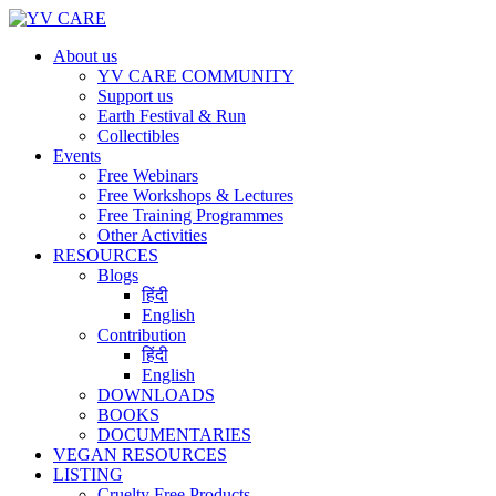
About us
YV CARE COMMUNITY
Support us
Earth Festival & Run
Collectibles
Events
Free Webinars
Free Workshops & Lectures
Free Training Programmes
Other Activities
RESOURCES
Blogs
हिंदी
English
Contribution
हिंदी
English
DOWNLOADS
BOOKS
DOCUMENTARIES
VEGAN RESOURCES
LISTING
Cruelty Free Products