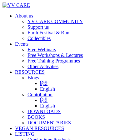
About us
YV CARE COMMUNITY
Support us
Earth Festival & Run
Collectibles
Events
Free Webinars
Free Workshops & Lectures
Free Training Programmes
Other Activities
RESOURCES
Blogs
हिंदी
English
Contribution
हिंदी
English
DOWNLOADS
BOOKS
DOCUMENTARIES
VEGAN RESOURCES
LISTING
Cruelty Free Products